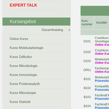
EXPERT TALK
Kursangebot
Kurs-
Kurstitel
nummer
Gesamtkatalog
Crashkurs 
Online Kurse
O101
Grundlag
Online Ku
Kurse Molekularbiologie
Crashkurs 
O102
Online Ku
Kurse Zellkultur
Molekular
O103
Online Ku
Kurse Mikrobiologie
Fachkompe
OFK1
Online Ku
Kurse Immunologie
Molekular
B101
Präsenzku
Kurse Proteinanalytik
Kompaktfor
B102
Präsenzku
Kurse Mikroskopie
Fachkraft
B103
Präsenzku
Kurse Statistik
Fachkraft 
B104
Präsenzku