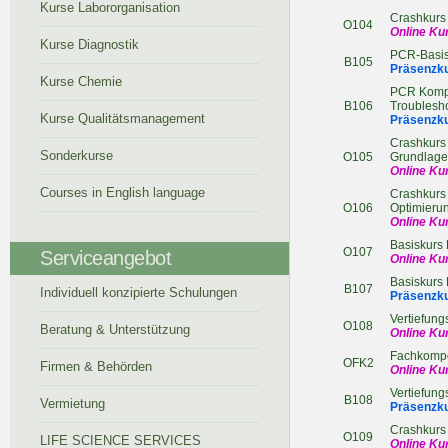
Kurse Labororganisation
Crashkurs
O104
Online Ku
Kurse Diagnostik
PCR-Basisw
B105
Präsenzku
Kurse Chemie
PCR
Komp
B106
Troublesh
Kurse Qualitätsmanagement
Präsenzku
Crashkurs 
Sonderkurse
O105
Grundlag
Online Ku
Courses in English language
Crashkurs 
O106
Optimierun
Online Ku
Basiskurs
O107
Serviceangebot
Online Ku
Basiskurs
B107
Individuell konzipierte Schulungen
Präsenzku
Vertiefung
O108
Beratung & Unterstützung
Online Ku
Fachkompe
OFK2
Firmen & Behörden
Online Ku
Vertiefung
B108
Vermietung
Präsenzk
Crashkurs
O109
LIFE SCIENCE SERVICES
Online Ku