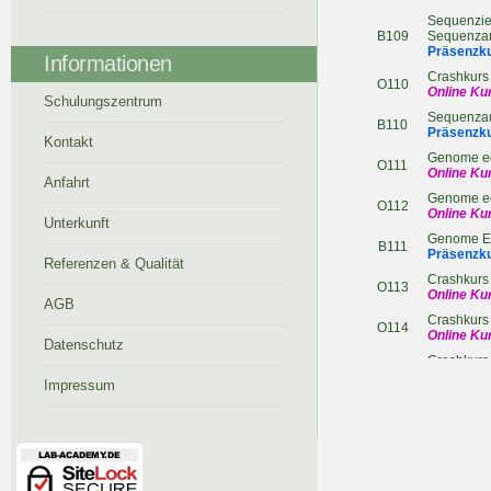
Sequenzie
B109
Sequenza
Präsenzk
Informationen
Crashkurs
O110
Online Ku
Schulungszentrum
Sequenzau
B110
Präsenzk
Kontakt
Genome ed
O111
Online Ku
Anfahrt
Genome ed
O112
Online Ku
Unterkunft
Genome Ed
B111
Präsenzk
Referenzen & Qualität
Crashkurs
O113
Online Ku
AGB
Crashkurs
O114
Online Ku
Datenschutz
Crashkurs 
O802
Online Ku
Impressum
Validierun
O803
Online Ku
Validierun
Q103
Präsenzk
Crashkurs S